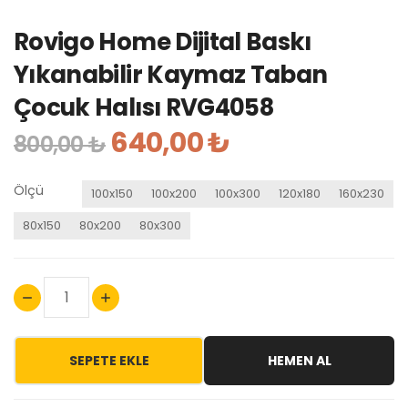
Rovigo Home Dijital Baskı
Yıkanabilir Kaymaz Taban
Çocuk Halısı RVG4058
640,00 ₺
800,00 ₺
Ölçü
100x150
100x200
100x300
120x180
160x230
80x150
80x200
80x300
SEPETE EKLE
HEMEN AL